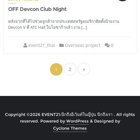
OFF Devcon Club Night
หลังจากที่ได้ไปช่วยลูกค้าจากประเทศสหรัฐอเมริกาติดตั้งป้ายงาน
Devcon V ที่ ATC Hall ในโอซาก้าแล้ว งาน […]
event21_thai
Overseas project
0
เมนู
นำทาง
1
2
»
เรื่อง
Copyright ©2026 EVENT21:นึกถึงอีเว้นท์ในญี่ปุ่น นึกถึงเรา . All rights
reserved.
Powered by
WordPress
&
Designed by
Cyclone Themes